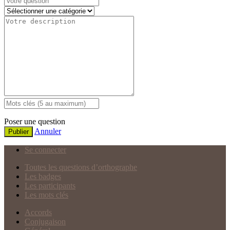
Poser une question
Annuler
Publier
Se connecter
Toutes les questions d’orthographe
Les badges
Les participants
Les mots clés
Accords
Conjugaison