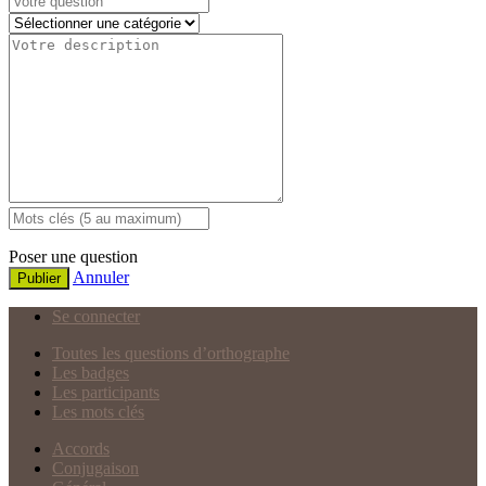
Poser une question
Annuler
Publier
Se connecter
Toutes les questions d’orthographe
Les badges
Les participants
Les mots clés
Accords
Conjugaison