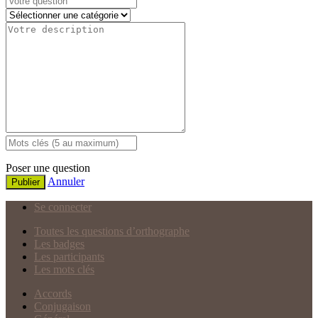
Poser une question
Annuler
Publier
Se connecter
Toutes les questions d’orthographe
Les badges
Les participants
Les mots clés
Accords
Conjugaison