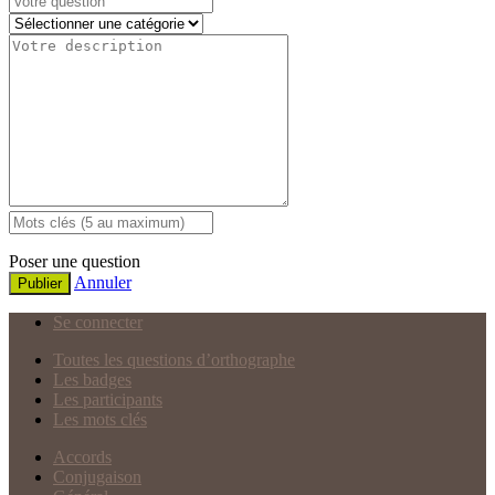
Poser une question
Annuler
Publier
Se connecter
Toutes les questions d’orthographe
Les badges
Les participants
Les mots clés
Accords
Conjugaison