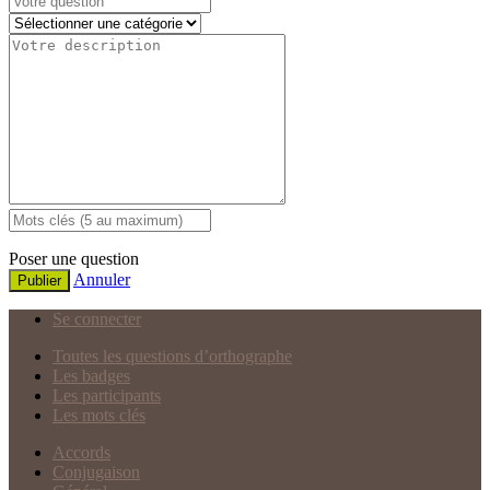
Poser une question
Annuler
Publier
Se connecter
Toutes les questions d’orthographe
Les badges
Les participants
Les mots clés
Accords
Conjugaison