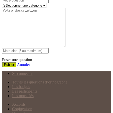
Poser une question
Annuler
Publier
Se connecter
Toutes les questions d’orthographe
Les badges
Les participants
Les mots clés
Accords
Conjugaison