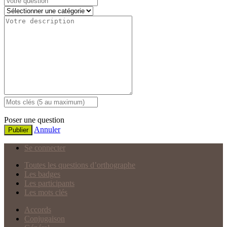
Poser une question
Annuler
Publier
Se connecter
Toutes les questions d’orthographe
Les badges
Les participants
Les mots clés
Accords
Conjugaison