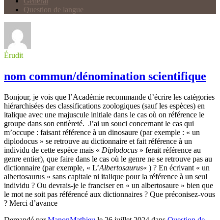
Général
Question de langue
Érudit
nom commun/dénomination scientifique
Bonjour, je vois que l’Académie recommande d’écrire les catégories
hiérarchisées des classifications zoologiques (sauf les espèces) en
italique avec une majuscule initiale dans le cas où on référence le
groupe dans son entièreté. J’ai un souci concernant le cas qui
m’occupe : faisant référence à un dinosaure (par exemple : « un
diplodocus » se retrouve au dictionnaire et fait référence à un
individu de cette espèce mais «
Diplodocus
» ferait référence au
genre entier), que faire dans le cas où le genre ne se retrouve pas au
dictionnaire (par exemple, « L’
Albertosaurus
« ) ? En écrivant « un
albertosaurus » sans capitale ni italique pour la référence à un seul
individu ? Ou devrais-je le franciser en « un albertosaure » bien que
le mot ne soit pas référencé aux dictionnaires ? Que préconisez-vous
? Merci d’avance
Demandé par
ManonMathieu
le 26 juillet 2024 dans
Question de