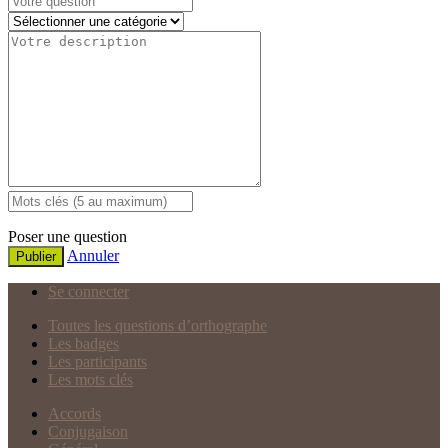
Poser une question
Annuler
Publier
Se connecter
Toutes les questions d’orthographe
Les badges
Les participants
Les mots clés
Accords
Conjugaison