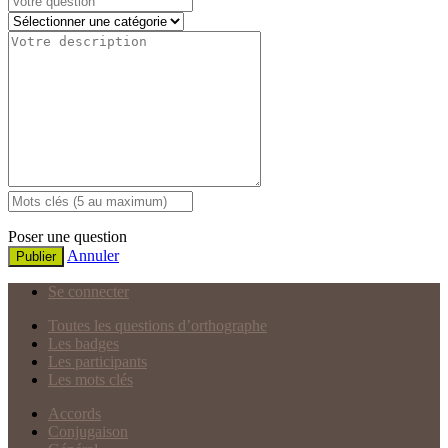
Poser une question
Annuler
Publier
Se connecter
Toutes les questions d’orthographe
Les badges
Les participants
Les mots clés
Accords
Conjugaison