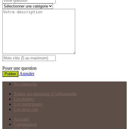
Poser une question
Annuler
Publier
Se connecter
Toutes les questions d’orthographe
Les badges
Les participants
Les mots clés
Accords
Conjugaison