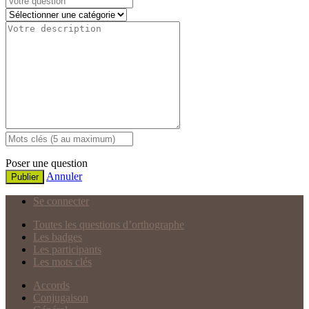
Poser une question
Annuler
Publier
Se connecter
Toutes les questions d’orthographe
Les badges
Les participants
Les mots clés
Accords
Conjugaison