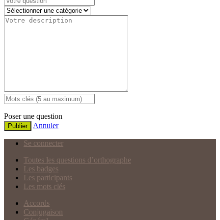
Poser une question
Annuler
Publier
Se connecter
Toutes les questions d’orthographe
Les badges
Les participants
Les mots clés
Accords
Conjugaison