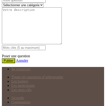
Poser une question
Annuler
Publier
Se connecter
Toutes les questions d’orthographe
Les badges
Les participants
Les mots clés
Accords
Conjugaison