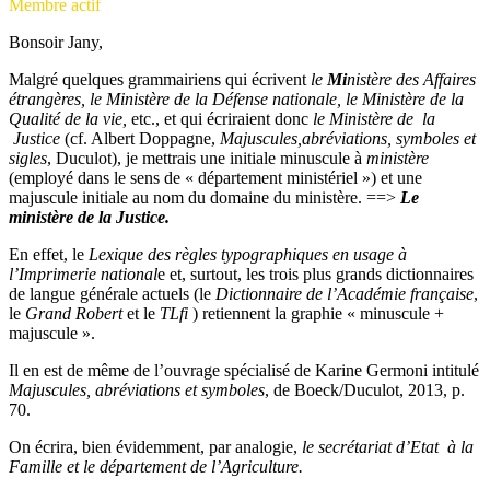
Membre actif
Bonsoir Jany,
Malgré quelques grammairiens qui écrivent
le
Mi
nistère des Affaires
étrangères, le Ministère de la Défense nationale, le Ministère de la
Qualité de la vie,
etc., et qui écriraient donc
le Ministère de la
Justice
(cf. Albert Doppagne,
Majuscules,abréviations, symboles et
sigles
, Duculot), je mettrais une initiale minuscule à
ministère
(employé dans le sens de « département ministériel ») et une
majuscule initiale au nom du domaine du ministère. ==>
Le
ministère de la Justice.
En effet, le
Lexique des règles typographiques en usage à
l’Imprimerie national
e et, surtout, les trois plus grands dictionnaires
de langue générale actuels (le
Dictionnaire de l’Académie française
,
le
Grand Robert
et le
TLfi
) retiennent la graphie « minuscule +
majuscule ».
Il en est de même de l’ouvrage spécialisé de Karine Germoni intitulé
Majuscules, abréviations et symboles
, de Boeck/Duculot, 2013, p.
70.
On écrira, bien évidemment, par analogie,
le secrétariat d’Etat à la
Famille et le département de l’Agriculture.