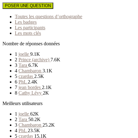
POSER UNE QUESTION
Toutes les questions d’orthographe
Les badges
Les participants
Les mots clés
Nombre de réponses données
1
joelle
9.1K
2
Prince (archive)
7.6K
3
Tara
6.7K
4
Chambaron
3.1K
5
czardas
2.5K
6
PhL
2.4K
7
jean bordes
2.1K
8
Cathy Lévy
2K
Meilleurs utilisateurs
1
joelle
62K
2
Tara
50.2K
3
Chambaron
25.2K
4
PhL
23.5K
5
czardas
15.1K