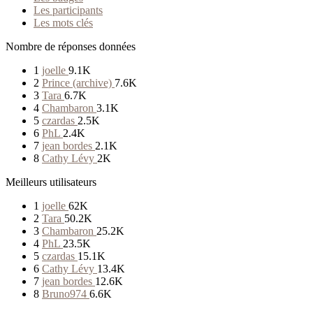
Les participants
Les mots clés
Nombre de réponses données
1
joelle
9.1K
2
Prince (archive)
7.6K
3
Tara
6.7K
4
Chambaron
3.1K
5
czardas
2.5K
6
PhL
2.4K
7
jean bordes
2.1K
8
Cathy Lévy
2K
Meilleurs utilisateurs
1
joelle
62K
2
Tara
50.2K
3
Chambaron
25.2K
4
PhL
23.5K
5
czardas
15.1K
6
Cathy Lévy
13.4K
7
jean bordes
12.6K
8
Bruno974
6.6K