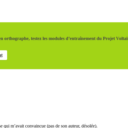
n orthographe, testez les modules d’entraînement du Projet Voltai
nt
nse qui m’avait convaincue (pas de son auteur, désolée).