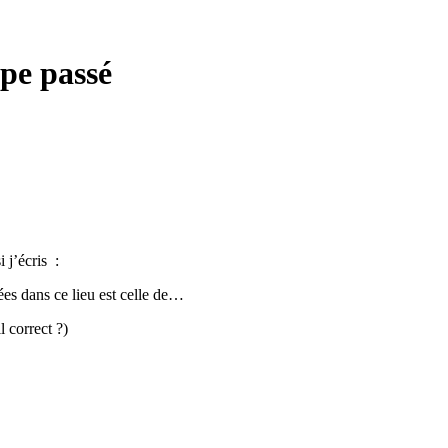
ipe passé
 j’écris :
ées dans ce lieu est celle de…
l correct ?)