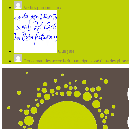
Verbes pronominaux
Que j'aie
Concernant les accords du participe passé dans des phrases