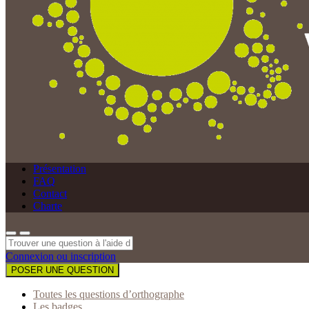
Présentation
FAQ
Contact
Charte
Connexion ou inscription
POSER UNE QUESTION
Toutes les questions d’orthographe
Les badges