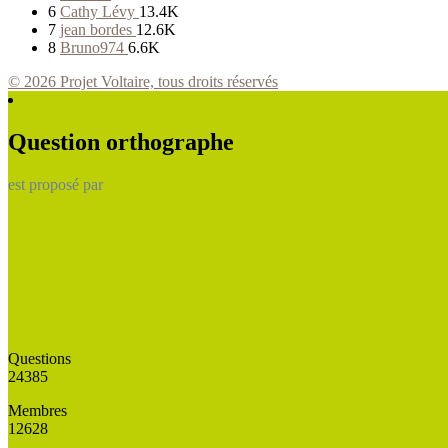
6
Cathy Lévy
13.4K
7
jean bordes
12.6K
8
Bruno974
6.6K
© 2026 Projet Voltaire, tous droits réservés
Question orthographe
est proposé par
Questions
24385
Membres
12628