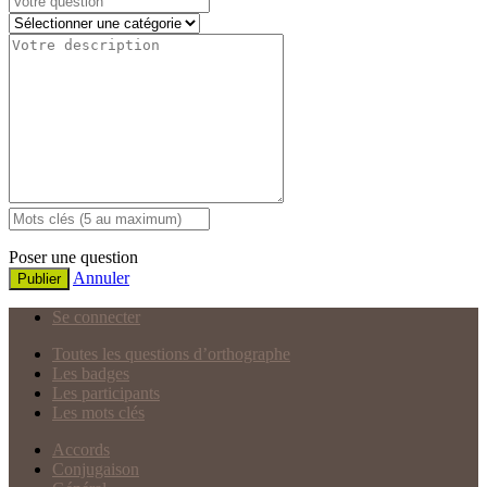
Poser une question
Annuler
Publier
Se connecter
Toutes les questions d’orthographe
Les badges
Les participants
Les mots clés
Accords
Conjugaison