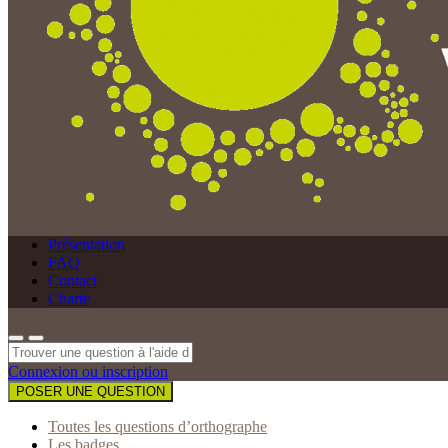
Présentation
FAQ
Contact
Charte
Connexion ou inscription
POSER UNE QUESTION
Toutes les questions d’orthographe
Les badges