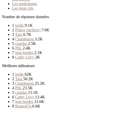
Les participants
Les mots clés
Nombre de réponses données
1
joelle
9.1K
2
Prince (archive)
7.6K
3
Tara
6.7K
4
Chambaron
3.2K
5
czardas
2.5K
6
PhL
2.4K
7
jean bordes
2.1K
8
Cathy Lévy
2K
Meilleurs utilisateurs
1
joelle
62K
2
Tara
50.2K
3
Chambaron
25.2K
4
PhL
23.5K
5
czardas
15.1K
6
Cathy Lévy
13.4K
7
jean bordes
12.6K
8
Bruno974
6.6K