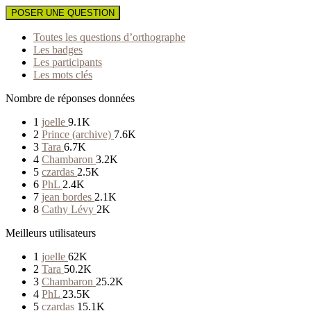
POSER UNE QUESTION
Toutes les questions d’orthographe
Les badges
Les participants
Les mots clés
Nombre de réponses données
1
joelle
9.1K
2
Prince (archive)
7.6K
3
Tara
6.7K
4
Chambaron
3.2K
5
czardas
2.5K
6
PhL
2.4K
7
jean bordes
2.1K
8
Cathy Lévy
2K
Meilleurs utilisateurs
1
joelle
62K
2
Tara
50.2K
3
Chambaron
25.2K
4
PhL
23.5K
5
czardas
15.1K