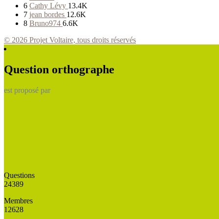
6
Cathy Lévy
13.4K
7
jean bordes
12.6K
8
Bruno974
6.6K
© 2026 Projet Voltaire, tous droits réservés
Question orthographe
est proposé par
Questions
24389
Membres
12628