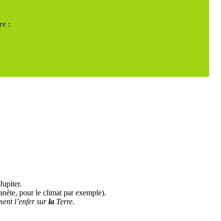
re :
upiter.
anète, pour le climat par exemple).
ent l’enfer sur
la
Terre.