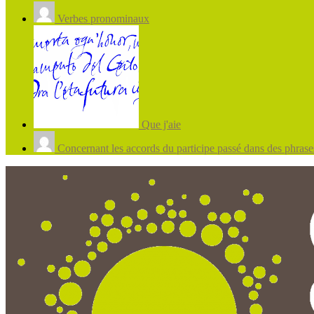
Verbes pronominaux
Que j'aie
Concernant les accords du participe passé dans des phrases