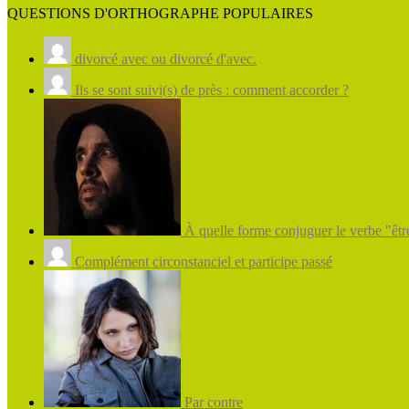
QUESTIONS D'ORTHOGRAPHE POPULAIRES
divorcé avec ou divorcé d'avec.
Ils se sont suivi(s) de près : comment accorder ?
À quelle forme conjuguer le verbe "être
Complément circonstanciel et participe passé
Par contre