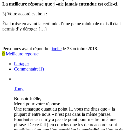
La meilleure réponse que j »aie jamais entendue est celle-ci.
3) Votre accord est bon :
Était
mise
en avant la certitude d’une peine minimale mais il était
permis d’y déroger {…}
Personnes ayant répondu :
joelle
le 23 octobre 2018.
0
Meilleure réponse
Partager
Commentaire(1)
Tony
Bonsoir Joëlle,
Merci pour votre réponse.
Une remarque quant au point 1., vous me dites que « la
plupart d’entre nous » n’est pas dans la même phrase.
Pourtant si car il n’y a pas de point pour mettre fin à une
phrase. De ce fait j’en conclus que les deux accords sont
possibles selon que l’on considère la généralité ou l’unité de