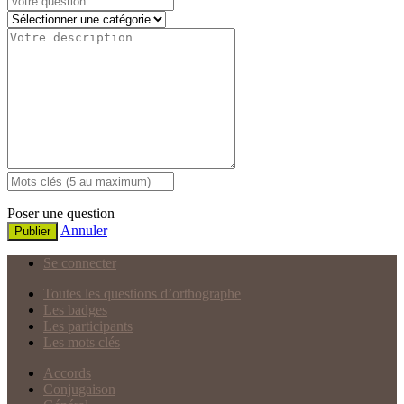
Poser une question
Annuler
Publier
Se connecter
Toutes les questions d’orthographe
Les badges
Les participants
Les mots clés
Accords
Conjugaison