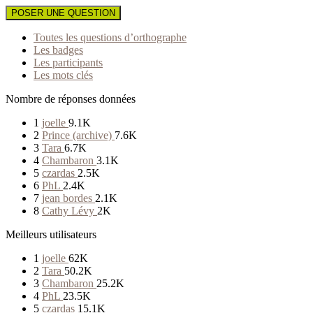
POSER UNE QUESTION
Toutes les questions d’orthographe
Les badges
Les participants
Les mots clés
Nombre de réponses données
1
joelle
9.1K
2
Prince (archive)
7.6K
3
Tara
6.7K
4
Chambaron
3.1K
5
czardas
2.5K
6
PhL
2.4K
7
jean bordes
2.1K
8
Cathy Lévy
2K
Meilleurs utilisateurs
1
joelle
62K
2
Tara
50.2K
3
Chambaron
25.2K
4
PhL
23.5K
5
czardas
15.1K