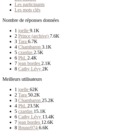
Les participants
Les mots clés
Nombre de réponses données
1
joelle
9.1K
2
Prince (archive)
7.6K
3
Tara
6.7K
4
Chambaron
3.1K
5
czardas
2.5K
6
PhL
2.4K
7
jean bordes
2.1K
8
Cathy Lévy
2K
Meilleurs utilisateurs
1
joelle
62K
2
Tara
50.2K
3
Chambaron
25.2K
4
PhL
23.5K
5
czardas
15.1K
6
Cathy Lévy
13.4K
7
jean bordes
12.6K
8
Bruno974
6.6K