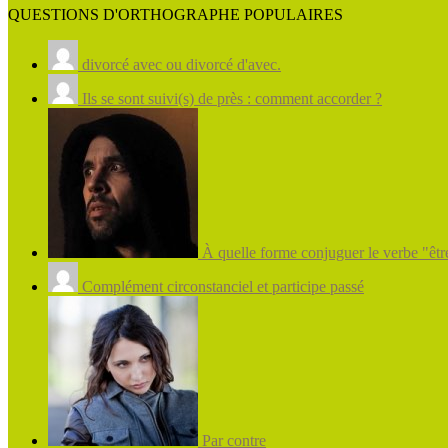
QUESTIONS D'ORTHOGRAPHE POPULAIRES
divorcé avec ou divorcé d'avec.
Ils se sont suivi(s) de près : comment accorder ?
À quelle forme conjuguer le verbe "être
Complément circonstanciel et participe passé
Par contre