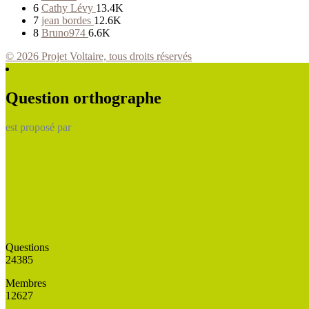
6
Cathy Lévy
13.4K
7
jean bordes
12.6K
8
Bruno974
6.6K
© 2026 Projet Voltaire, tous droits réservés
Question orthographe
est proposé par
Questions
24385
Membres
12627