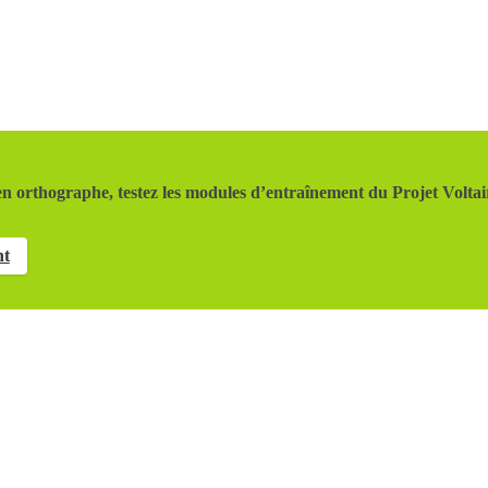
n orthographe, testez les modules d’entraînement du Projet Voltai
nt