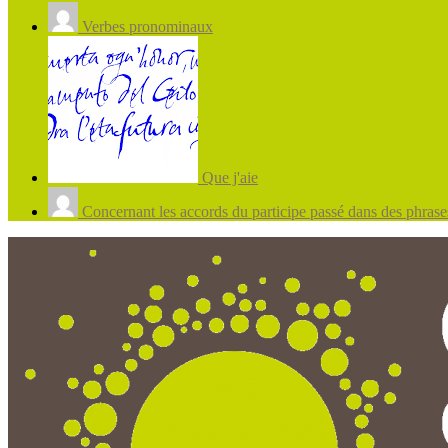
Verbes pronominaux
Que j'aie
Concernant les accords du participe passé dans des phrases