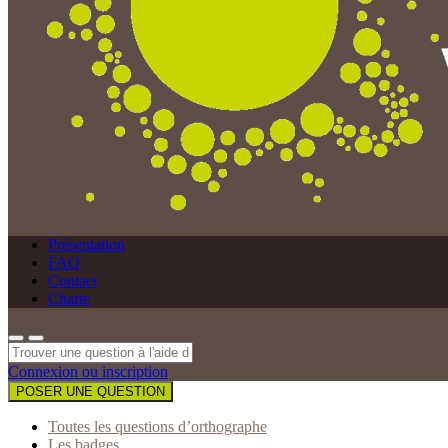
Présentation
FAQ
Contact
Charte
Connexion ou inscription
POSER UNE QUESTION
Toutes les questions d’orthographe
Les badges