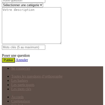
Poser une question
Annuler
Publier
Se connecter
Toutes les questions d’orthographe
Les badges
Les participants
Les mots clés
Accords
Conjugaison