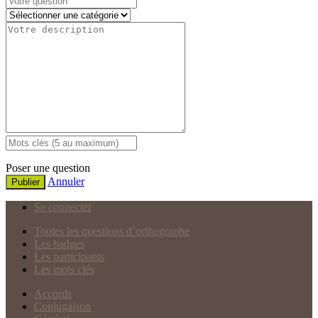
Poser une question
Annuler
Publier
Se connecter
Toutes les questions d’orthographe
Les badges
Les participants
Les mots clés
Accords
Conjugaison