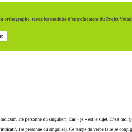
n orthographe, testez les modules d’entraînement du Projet Voltai
nt
ndicatif, 1re personne du singulier). Car « je » est le sujet. C’est moi (je
ndicatif, 1re personne du singulier). Ce temps du verbe faire se conjugue