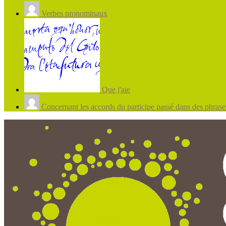
Verbes pronominaux
Que j'aie
Concernant les accords du participe passé dans des phrases