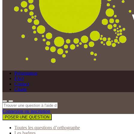
Présentation
FAQ
Contact
Charte
Connexion ou inscription
POSER UNE QUESTION
Toutes les questions d’orthographe
Les badges