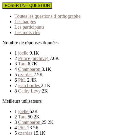
POSER UNE QUESTION
Toutes les questions d’orthographe
Les badges
Les participants
Les mots clés
Nombre de réponses données
1
joelle
9.1K
2
Prince (archive)
7.6K
3
Tara
6.7K
4
Chambaron
3.1K
5
czardas
2.5K
6
PhL
2.4K
7
jean bordes
2.1K
8
Cathy Lévy
2K
Meilleurs utilisateurs
1
joelle
62K
2
Tara
50.2K
3
Chambaron
25.2K
4
PhL
23.5K
5
czardas
15.1K