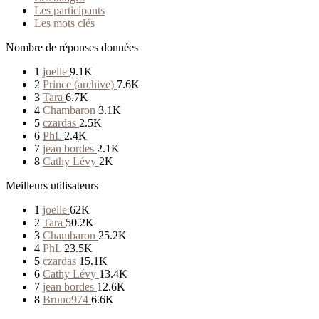
Les participants
Les mots clés
Nombre de réponses données
1
joelle
9.1K
2
Prince (archive)
7.6K
3
Tara
6.7K
4
Chambaron
3.1K
5
czardas
2.5K
6
PhL
2.4K
7
jean bordes
2.1K
8
Cathy Lévy
2K
Meilleurs utilisateurs
1
joelle
62K
2
Tara
50.2K
3
Chambaron
25.2K
4
PhL
23.5K
5
czardas
15.1K
6
Cathy Lévy
13.4K
7
jean bordes
12.6K
8
Bruno974
6.6K