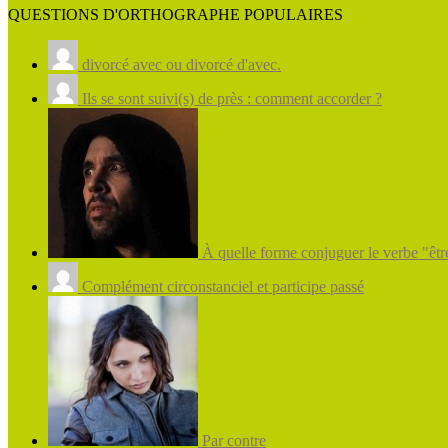
QUESTIONS D'ORTHOGRAPHE POPULAIRES
divorcé avec ou divorcé d'avec.
Ils se sont suivi(s) de près : comment accorder ?
À quelle forme conjuguer le verbe "être
Complément circonstanciel et participe passé
Par contre