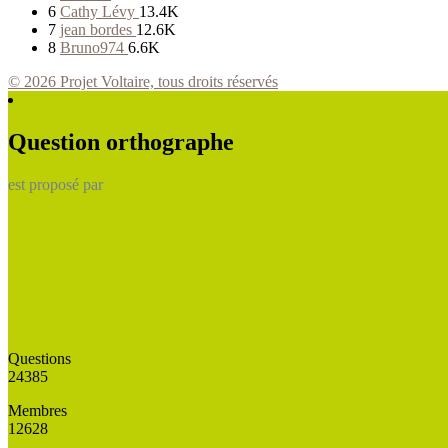
6
Cathy Lévy
13.4K
7
jean bordes
12.6K
8
Bruno974
6.6K
© 2026 Projet Voltaire, tous droits réservés
Question orthographe
est proposé par
Questions
24385
Membres
12628