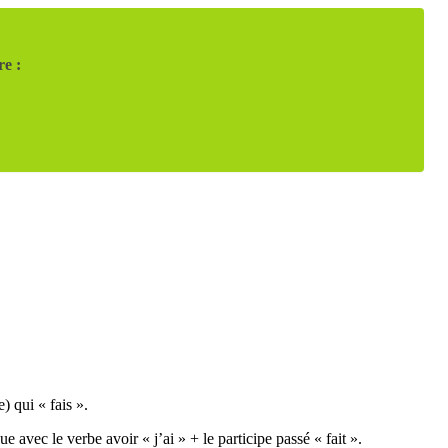
re :
) qui « fais ».
 avec le verbe avoir « j’ai » + le participe passé « fait ».