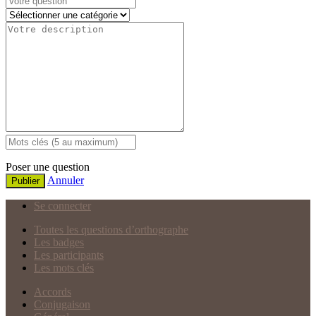
Poser une question
Annuler
Publier
Se connecter
Toutes les questions d’orthographe
Les badges
Les participants
Les mots clés
Accords
Conjugaison