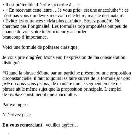
• Il est préférable d’écrire : « croire
à
…»
• « En recevant cette lettre …Je vous prie» est une anacoluthe* : ce
n’est pas vous qui devez recevoir cette lettre, mais le destinataire.
• Évitez les outrances : «Ma plus parfaite». Soyez pondéré. Ne
cherchez pas l’originalité. Les formules trop ampoulées ont peu de
chance de voir votre interlocuteur y accorder
beaucoup d’importance.
Voici une formule de politesse classique:
Je vous prie d’agréer, Monsieur, l’expression de ma considération
distinguée.
*Quand la phrase débute par un participe présent ou une proposition
circonstancielle, il faut toujours les faire suivre de la formule
je vous
prie
ou
nous vous prions
, de manière que le segment en tête de
phrase ait le même sujet que la proposition principale. L’emploi
de
veuillez
constituerait une anacoluthe.
Par exemple :
N’écrivez pas :
En vous
remerciant
, veuillez agréer…