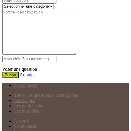
Poser une question
Annuler
Publier
Se connecter
Toutes les questions d’orthographe
Les badges
Les participants
Les mots clés
Accords
Conjugaison