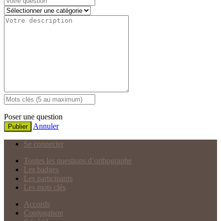
Poser une question
Annuler
Publier
Se connecter
Toutes les questions d’orthographe
Les badges
Les participants
Les mots clés
Accords
Conjugaison