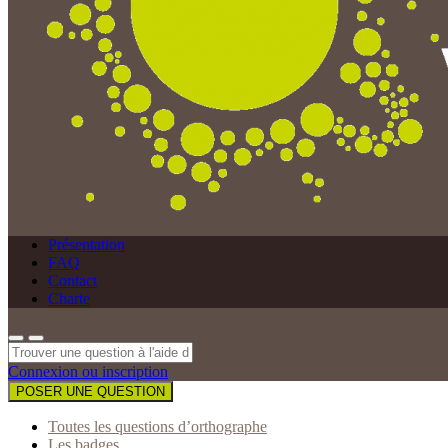
Présentation
FAQ
Contact
Charte
Connexion ou inscription
POSER UNE QUESTION
Toutes les questions d’orthographe
Les badges