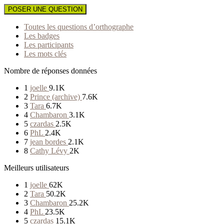
POSER UNE QUESTION
Toutes les questions d’orthographe
Les badges
Les participants
Les mots clés
Nombre de réponses données
1
joelle
9.1K
2
Prince (archive)
7.6K
3
Tara
6.7K
4
Chambaron
3.1K
5
czardas
2.5K
6
PhL
2.4K
7
jean bordes
2.1K
8
Cathy Lévy
2K
Meilleurs utilisateurs
1
joelle
62K
2
Tara
50.2K
3
Chambaron
25.2K
4
PhL
23.5K
5
czardas
15.1K