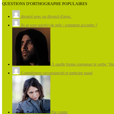
QUESTIONS D'ORTHOGRAPHE POPULAIRES
divorcé avec ou divorcé d'avec.
Ils se sont suivi(s) de près : comment accorder ?
À quelle forme conjuguer le verbe "être
Complément circonstanciel et participe passé
Par contre