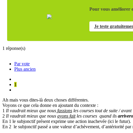
Pour vous améliorer e
Je teste gratuiteme
1
réponse(s)
Par vote
Plus ancien
1
Ah mais vous dites-là deux choses différentes.
Voyons ce que cela donne en ajoutant du contexte :
1
Il vaudrait mieux que nous
fassions
les courses tout de suite / avant
2
Il vaudrait mieux que nous
ayons fait
les courses quand ils
arriver
En 1 le subjonctif présent exprime une action inachevée (ici le futur).
En 2 le subjonctif passé a une valeur d’achèvement, d’antériorité par ra