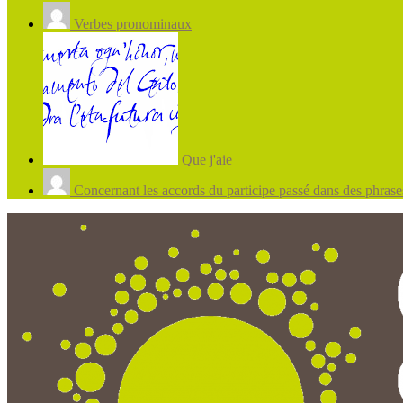
Verbes pronominaux
Que j'aie
Concernant les accords du participe passé dans des phrases