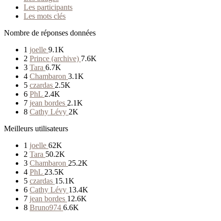
Les participants
Les mots clés
Nombre de réponses données
1
joelle
9.1K
2
Prince (archive)
7.6K
3
Tara
6.7K
4
Chambaron
3.1K
5
czardas
2.5K
6
PhL
2.4K
7
jean bordes
2.1K
8
Cathy Lévy
2K
Meilleurs utilisateurs
1
joelle
62K
2
Tara
50.2K
3
Chambaron
25.2K
4
PhL
23.5K
5
czardas
15.1K
6
Cathy Lévy
13.4K
7
jean bordes
12.6K
8
Bruno974
6.6K