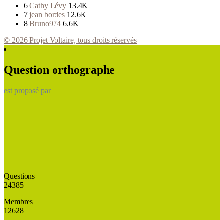
6
Cathy Lévy
13.4K
7
jean bordes
12.6K
8
Bruno974
6.6K
© 2026 Projet Voltaire, tous droits réservés
Question orthographe
est proposé par
Questions
24385
Membres
12628