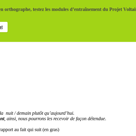
n orthographe, testez les modules d’entraînement du Projet Voltai
nt
 la nuit / demain plutôt qu’aujourd’hui.
ont
, ainsi, nous pourrons les recevoir de façon détendue.
pport au fait qui suit (en gras)