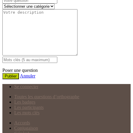
Poser une question
Annuler
Publier
Se connecter
Toutes les questions d’orthographe
Les badges
Les participants
Les mots clés
Accords
Conjugaison