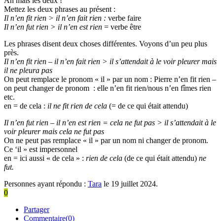
Ah mais les deux !
Mettez les deux phrases au présent :
Il n’en fit rien > il n’en fait rien :
verbe faire
Il n’en fut rien > il n’en est rien
= verbe être
Les phrases disent deux choses différentes. Voyons d’un peu plus
près.
Il n’en fit rien – il n’en fait rien > il s’attendait à le voir pleurer mais
il ne pleura pas
On peut remplace le pronom « il » par un nom : Pierre n’en fit rien –
on peut changer de pronom : elle n’en fit rien/nous n’en fîmes rien
etc.
en = de cela :
il ne fit rien de cela
(= de ce qui était attendu)
Il n’en fut rien – il n’en est rien = cela ne fut pas > il s’attendait à le
voir pleurer mais cela ne fut pas
On ne peut pas remplace « il » par un nom ni changer de pronom.
Ce ‘il » est impersonnel
en = ici aussi « de cela » :
rien de cela
(de ce qui était attendu)
ne
fut.
Personnes ayant répondu :
Tara
le 19 juillet 2024.
0
Partager
Commentaire(0)