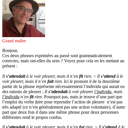
Grand maître
Bonjour,
Ces deux phrases exprimées au passé sont grammaticalement
correctes, mais ont-elles du sens ? Voyez pour cela en les mettant au
présent :
Il
s’attendait
à le voir pleurer, mais il n’en
fit
rien.
>
Il
s’attend
à le
voir pleurer, mais il n’en
fait
rien.
Ici le pronom
il
de la deuxième
partie de la phrase représente nécessairement l’individu qui aurait eu
des raisons de pleurer ;
Il
s’attendait
à voir pleurer
l’individu
, mais
l’individu
n’en
fit
rien.
Pourquoi pas, mais je trouve d’une part que
l’emploi du verbe
faire
pour reprendre l’action de pleurer n’est pas
très adapté (ce n’est généralement pas une action volontaire), d’autre
part que deux fois
il
dans une même phrase pour deux personnes
différentes rend le propos confus.
Il
s’attendait
à le voir pleurer, mais il n’en
fut
rien.
>
Il
s’attend
à le