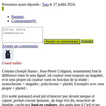
Personnes ayant répondu :
Tara
le 27 juillet 2024.
2
Partager
Commentaire(0)
Annuler
Ajouter un commentaire
Grand maître
Certains (Joseph Hanse ; Jean-Pierre Colignon, notamment) font la
différence entre le sens figuré, où
couleur
reste toujours au singulier,
et le sens propre où
couleur
varie en fonction de la réalité :
monochrome = singulier ; polychrome = pluriel. Exemples avec sens
propre + pluriel :
[
Un noble polonais
]
avait fait échancrer par devant tunique et
capote, portait cravate fantaisie, du linge très fin, mouchoir de
baptiste, cache-nez
haut en couleurs
, des gants tape à l’œil et sur