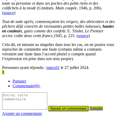
toute sa personne et dans ses poches des petits riens et des
colifichets à la mode
(
Cendrars
,
Main coupée
, 1946
, p. 206).
(
source
)
Tout de suite après, commençaient les vergers, des abricotiers et des
pêchers déjà couverts de ravissantes petites balles laineuses,
hautes
en couleurs
, gaies comme des confetti
.
E. Triolet
,
Le Premier
accroc coûte deux cents francs,
1945
, p. 225. (
source
)
Cela dit, en laissant au singulier dans tous les cas, on ne pourra vous
reprocher de commettre une faute (certains même a contrario
verraient une faute dans l’accord pluriel y compris quand
l’expression est prise dans son sens propre).
Personnes ayant répondu :
marcel1
le 27 juillet 2024.
1
Partager
Commentaire(0)
Annuler
Ajouter un commentaire