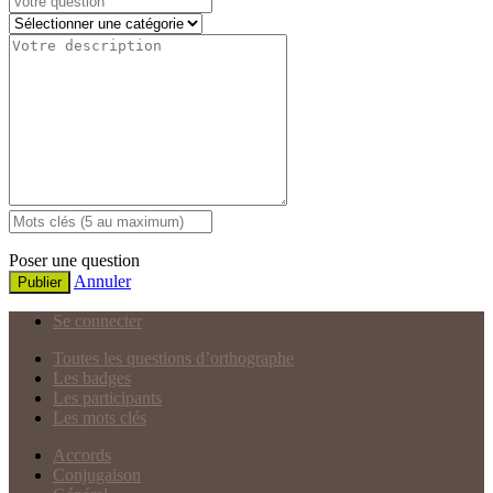
Poser une question
Annuler
Publier
Se connecter
Toutes les questions d’orthographe
Les badges
Les participants
Les mots clés
Accords
Conjugaison