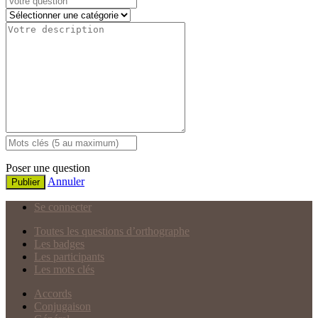
Poser une question
Annuler
Publier
Se connecter
Toutes les questions d’orthographe
Les badges
Les participants
Les mots clés
Accords
Conjugaison