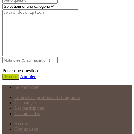
Poser une question
Annuler
Publier
Se connecter
Toutes les questions d’orthographe
Les badges
Les participants
Les mots clés
Accords
Conjugaison