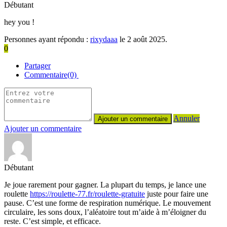
Débutant
hey you !
Personnes ayant répondu :
rixydaaa
le 2 août 2025.
0
Partager
Commentaire(0)
Annuler
Ajouter un commentaire
Débutant
Je joue rarement pour gagner. La plupart du temps, je lance une
roulette
https://roulette-77.fr/roulette-gratuite
juste pour faire une
pause. C’est une forme de respiration numérique. Le mouvement
circulaire, les sons doux, l’aléatoire tout m’aide à m’éloigner du
reste. C’est simple, et efficace.