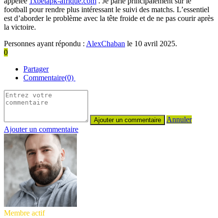
appelée
1xbetapk-afrique.com
. Je parie principalement sur le
football pour rendre plus intéressant le suivi des matchs. L’essentiel
est d’aborder le problème avec la tête froide et de ne pas courir après
la victoire.
Personnes ayant répondu :
AlexChaban
le 10 avril 2025.
0
Partager
Commentaire(0)
Annuler
Ajouter un commentaire
Membre actif