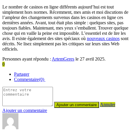
Le nombre de casinos en ligne différents aujourd’hui est tout
simplement hors normes. Récemment, mes amis et moi discutions de
l’ampleur des changements survenus dans les casinos en ligne ces
dernières années. Avant, tout était plus simple : quelques sites, pas
toujours fiables. Maintenant, mes yeux s’emballent. Trouver quelque
chose qui en vaille la peine est impossible. L’essentiel est de lire les
avis. Il existe également des sites spéciaux où
nouveaux casinos
sont
décrits. Ne lisez simplement pas les critiques sur leurs sites Web
officiels.
Personnes ayant répondu :
ArtemGeres
le 27 avril 2025.
0
Partager
Commentaire(0)
Annuler
Ajouter un commentaire