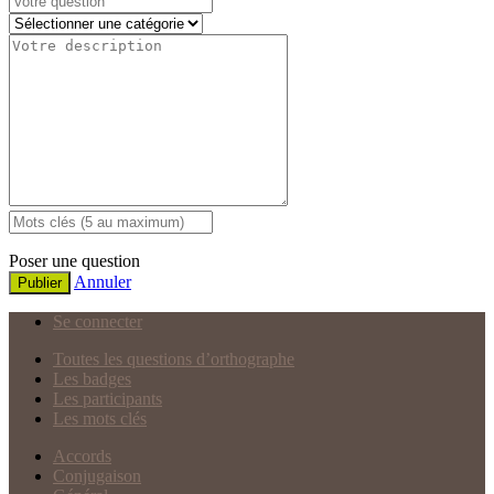
Poser une question
Annuler
Publier
Se connecter
Toutes les questions d’orthographe
Les badges
Les participants
Les mots clés
Accords
Conjugaison