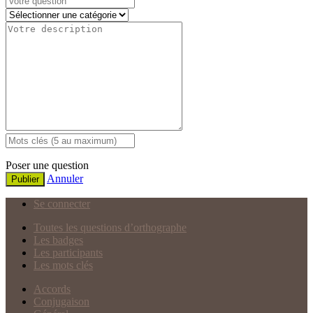
Poser une question
Annuler
Publier
Se connecter
Toutes les questions d’orthographe
Les badges
Les participants
Les mots clés
Accords
Conjugaison