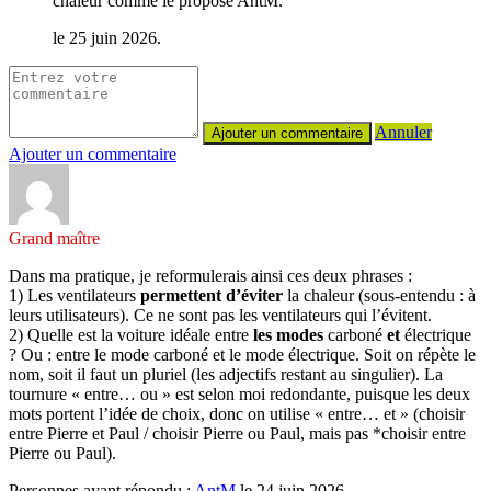
chaleur comme le propose AntM.
le 25 juin 2026.
Annuler
Ajouter un commentaire
Grand maître
Dans ma pratique, je reformulerais ainsi ces deux phrases :
1) Les ventilateurs
permettent d’éviter
la chaleur (sous-entendu : à
leurs utilisateurs). Ce ne sont pas les ventilateurs qui l’évitent.
2) Quelle est la voiture idéale entre
les modes
carboné
et
électrique
? Ou : entre le mode carboné et le mode électrique. Soit on répète le
nom, soit il faut un pluriel (les adjectifs restant au singulier). La
tournure « entre… ou » est selon moi redondante, puisque les deux
mots portent l’idée de choix, donc on utilise « entre… et » (choisir
entre Pierre et Paul / choisir Pierre ou Paul, mais pas *choisir entre
Pierre ou Paul).
Personnes ayant répondu :
AntM
le 24 juin 2026.