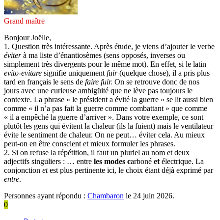
Grand maître
Bonjour Joëlle,
1. Question très intéressante. Après étude, je viens d’ajouter le verbe
éviter
à ma liste d’énantiosèmes (sens opposés, inverses ou
simplement très divergents pour le même mot). En effet, si le latin
evito-evitare
signifie uniquement
fuir
(quelque chose), il a pris plus
tard en français le sens de
faire fuir.
On se retrouve donc de nos
jours avec une curieuse ambigüité que ne lève pas toujours le
contexte. La phrase « le président a évité la guerre » se lit aussi bien
comme « il n’a pas fait la guerre comme combattant » que comme
« il a empêché la guerre d’arriver ». Dans votre exemple, ce sont
plutôt les gens qui évitent la chaleur (ils la fuient) mais le ventilateur
évite le sentiment de chaleur. On ne peut… éviter cela. Au mieux
peut-on en être conscient et mieux formuler les phrases.
2. Si on refuse la répétition, il faut un pluriel au nom et deux
adjectifs singuliers : … entre
les modes c
arboné
et
électrique. La
conjonction
et
est plus pertinente ici, le choix étant déjà exprimé par
entre
.
Personnes ayant répondu :
Chambaron
le 24 juin 2026.
0