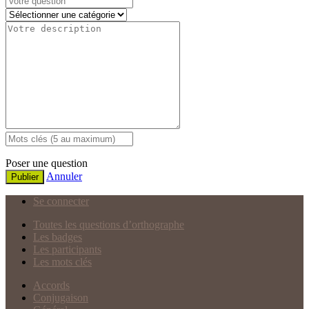
Poser une question
Annuler
Publier
Se connecter
Toutes les questions d’orthographe
Les badges
Les participants
Les mots clés
Accords
Conjugaison