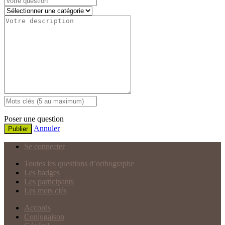
Poser une question
Annuler
Publier
Se connecter
Toutes les questions d’orthographe
Les badges
Les participants
Les mots clés
Accords
Conjugaison