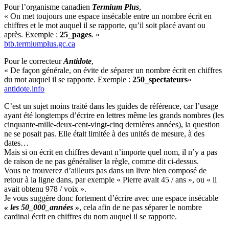
Pour l’organisme canadien
Termium Plus
,
« On met toujours une espace insécable entre un nombre écrit en
chiffres et le mot auquel il se rapporte, qu’il soit placé avant ou
après. Exemple :
25_pages
. »
btb.termiumplus.gc.ca
Pour le correcteur
Antidote
,
« De façon générale, on évite de séparer un nombre écrit en chiffres
du mot auquel il se rapporte. Exemple :
250_spectateurs
«
antidote.info
C’est un sujet moins traité dans les guides de référence, car l’usage
ayant été longtemps d’écrire en lettres même les grands nombres (les
cinquante-mille-deux-cent-vingt-cinq dernières années), la question
ne se posait pas. Elle était limitée à des unités de mesure, à des
dates…
Mais si on écrit en chiffres devant n’importe quel nom, il n’y a pas
de raison de ne pas généraliser la règle, comme dit ci-dessus.
Vous ne trouverez d’ailleurs pas dans un livre bien composé de
retour à la ligne dans, par exemple « Pierre avait 45 / ans », ou « il
avait obtenu 978 / voix ».
Je vous suggère donc fortement d’écrire avec une espace insécable
« les 50_000_années »
, cela afin de ne pas séparer le nombre
cardinal écrit en chiffres du nom auquel il se rapporte.