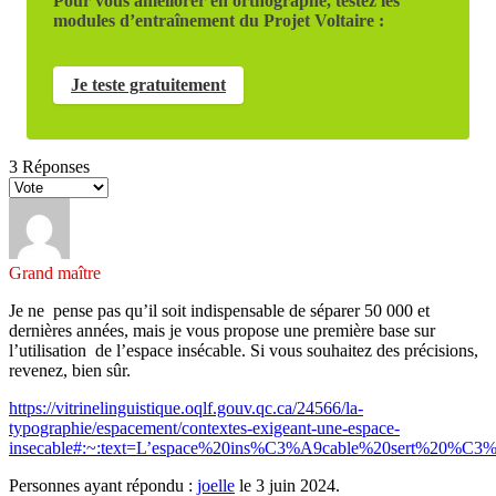
Pour vous améliorer en orthographe, testez les
modules d’entraînement du Projet Voltaire :
Je teste gratuitement
3
Réponses
Grand maître
Je ne pense pas qu’il soit indispensable de séparer 50 000 et
dernières années, mais je vous propose une première base sur
l’utilisation de l’espace insécable. Si vous souhaitez des précisions,
revenez, bien sûr.
https://vitrinelinguistique.oqlf.gouv.qc.ca/24566/la-
typographie/espacement/contextes-exigeant-une-espace-
insecable#:~:text=L’espace%20ins%C3%A9cable%20sert%20%C3
Personnes ayant répondu :
joelle
le 3 juin 2024.