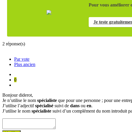
Pour vous améliorer e
Je teste gratuiteme
2
réponse(s)
Par vote
Plus ancien
0
Bonjour diderot,
Je n’utilise le nom
spécialiste
que pour une personne ; pour une entrepri
J’utilise l’adjectif
spécialisé
suivi de
dans
ou
en
.
J’utilise le nom
spécialiste
suivi d’un complément du nom introduit p