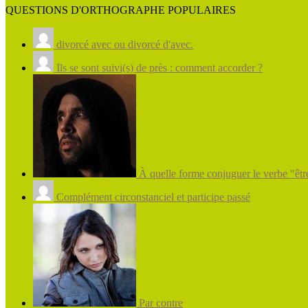
QUESTIONS D'ORTHOGRAPHE POPULAIRES
divorcé avec ou divorcé d'avec.
Ils se sont suivi(s) de près : comment accorder ?
À quelle forme conjuguer le verbe "être
Complément circonstanciel et participe passé
Par contre