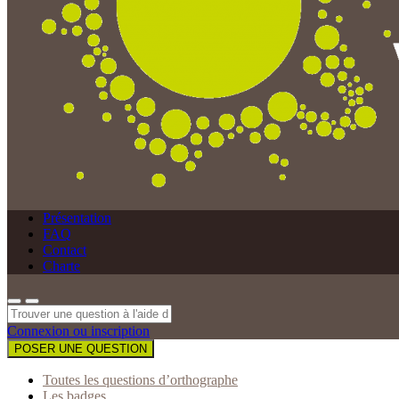
Présentation
FAQ
Contact
Charte
Connexion ou inscription
POSER UNE QUESTION
Toutes les questions d’orthographe
Les badges