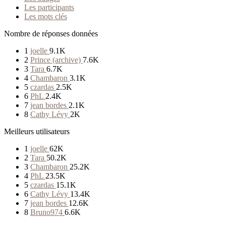
Les participants
Les mots clés
Nombre de réponses données
1
joelle
9.1K
2
Prince (archive)
7.6K
3
Tara
6.7K
4
Chambaron
3.1K
5
czardas
2.5K
6
PhL
2.4K
7
jean bordes
2.1K
8
Cathy Lévy
2K
Meilleurs utilisateurs
1
joelle
62K
2
Tara
50.2K
3
Chambaron
25.2K
4
PhL
23.5K
5
czardas
15.1K
6
Cathy Lévy
13.4K
7
jean bordes
12.6K
8
Bruno974
6.6K