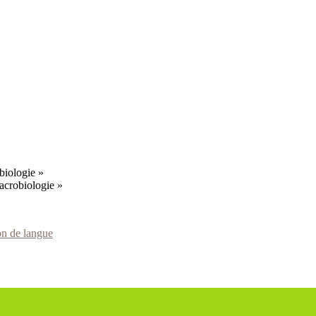
obiologie »
macrobiologie »
on de langue