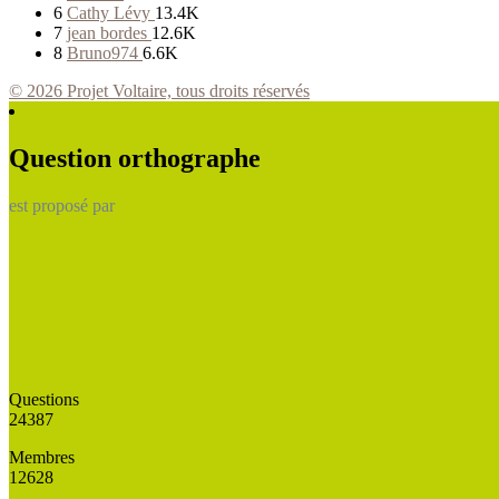
6
Cathy Lévy
13.4K
7
jean bordes
12.6K
8
Bruno974
6.6K
© 2026 Projet Voltaire, tous droits réservés
Question orthographe
est proposé par
Questions
24387
Membres
12628