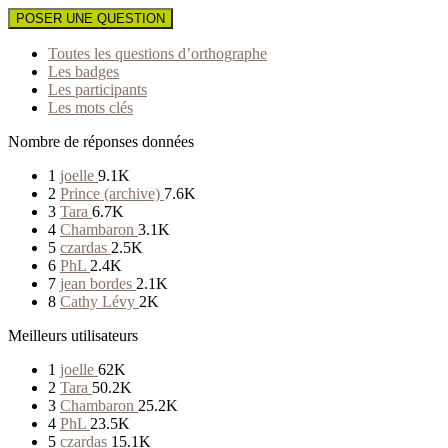
POSER UNE QUESTION
Toutes les questions d’orthographe
Les badges
Les participants
Les mots clés
Nombre de réponses données
1
joelle
9.1K
2
Prince (archive)
7.6K
3
Tara
6.7K
4
Chambaron
3.1K
5
czardas
2.5K
6
PhL
2.4K
7
jean bordes
2.1K
8
Cathy Lévy
2K
Meilleurs utilisateurs
1
joelle
62K
2
Tara
50.2K
3
Chambaron
25.2K
4
PhL
23.5K
5
czardas
15.1K