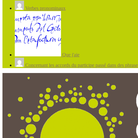
Verbes pronominaux
Que j'aie
Concernant les accords du participe passé dans des phrases