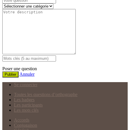
Poser une question
Annuler
Publier
Se connecter
Toutes les questions d’orthographe
Les badges
Les participants
Les mots clés
Accords
Conjugaison