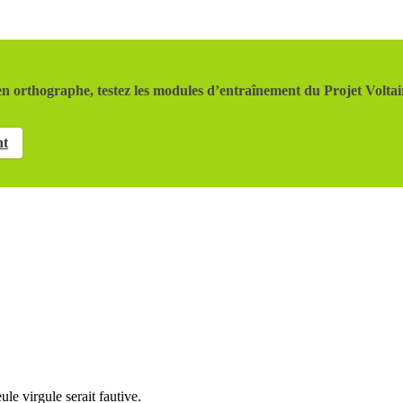
n orthographe, testez les modules d’entraînement du Projet Voltai
nt
le virgule serait fautive.