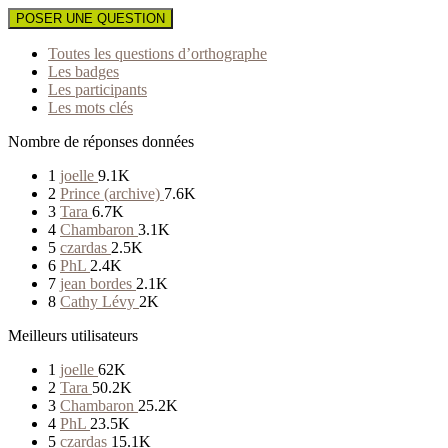
POSER UNE QUESTION
Toutes les questions d’orthographe
Les badges
Les participants
Les mots clés
Nombre de réponses données
1
joelle
9.1K
2
Prince (archive)
7.6K
3
Tara
6.7K
4
Chambaron
3.1K
5
czardas
2.5K
6
PhL
2.4K
7
jean bordes
2.1K
8
Cathy Lévy
2K
Meilleurs utilisateurs
1
joelle
62K
2
Tara
50.2K
3
Chambaron
25.2K
4
PhL
23.5K
5
czardas
15.1K