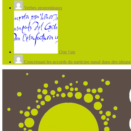
Verbes pronominaux
Que j'aie
Concernant les accords du participe passé dans des phrases