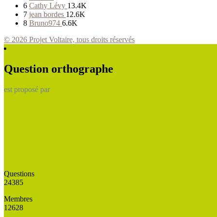
6
Cathy Lévy
13.4K
7
jean bordes
12.6K
8
Bruno974
6.6K
© 2026 Projet Voltaire, tous droits réservés
Question orthographe
est proposé par
Questions
24385
Membres
12628