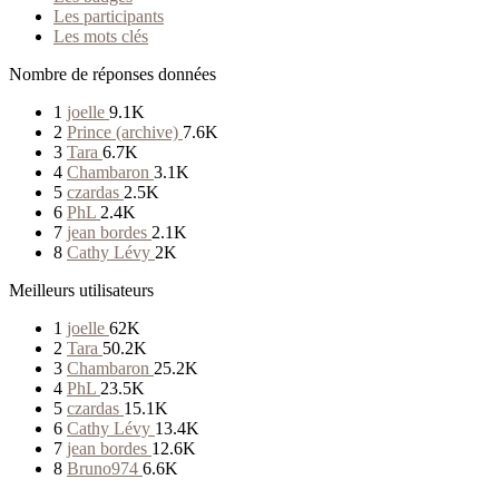
Les participants
Les mots clés
Nombre de réponses données
1
joelle
9.1K
2
Prince (archive)
7.6K
3
Tara
6.7K
4
Chambaron
3.1K
5
czardas
2.5K
6
PhL
2.4K
7
jean bordes
2.1K
8
Cathy Lévy
2K
Meilleurs utilisateurs
1
joelle
62K
2
Tara
50.2K
3
Chambaron
25.2K
4
PhL
23.5K
5
czardas
15.1K
6
Cathy Lévy
13.4K
7
jean bordes
12.6K
8
Bruno974
6.6K