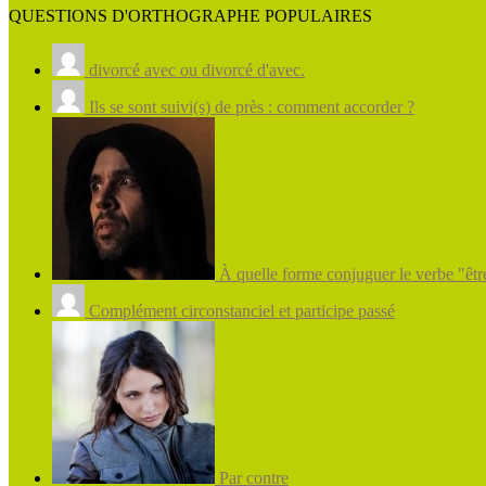
QUESTIONS D'ORTHOGRAPHE POPULAIRES
divorcé avec ou divorcé d'avec.
Ils se sont suivi(s) de près : comment accorder ?
À quelle forme conjuguer le verbe "être
Complément circonstanciel et participe passé
Par contre