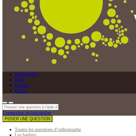
Présentation
FAQ
Contact
Charte
Connexion ou inscription
POSER UNE QUESTION
Toutes les questions d’orthographe
Les badges