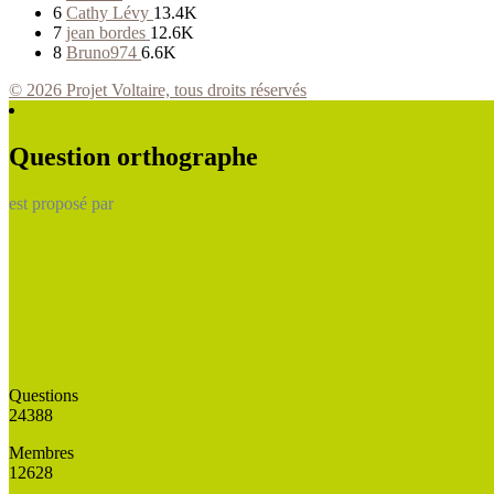
6
Cathy Lévy
13.4K
7
jean bordes
12.6K
8
Bruno974
6.6K
© 2026 Projet Voltaire, tous droits réservés
Question orthographe
est proposé par
Questions
24388
Membres
12628