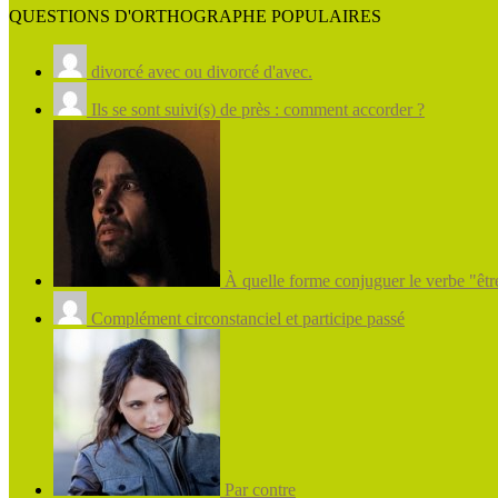
QUESTIONS D'ORTHOGRAPHE POPULAIRES
divorcé avec ou divorcé d'avec.
Ils se sont suivi(s) de près : comment accorder ?
À quelle forme conjuguer le verbe "être
Complément circonstanciel et participe passé
Par contre