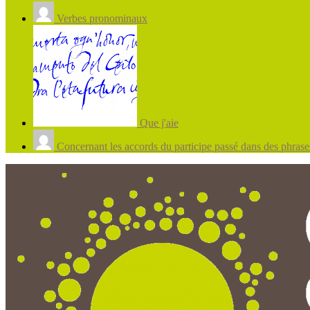
Verbes pronominaux
Que j'aie
Concernant les accords du participe passé dans des phrases