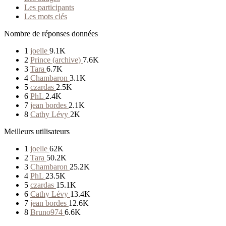
Les participants
Les mots clés
Nombre de réponses données
1
joelle
9.1K
2
Prince (archive)
7.6K
3
Tara
6.7K
4
Chambaron
3.1K
5
czardas
2.5K
6
PhL
2.4K
7
jean bordes
2.1K
8
Cathy Lévy
2K
Meilleurs utilisateurs
1
joelle
62K
2
Tara
50.2K
3
Chambaron
25.2K
4
PhL
23.5K
5
czardas
15.1K
6
Cathy Lévy
13.4K
7
jean bordes
12.6K
8
Bruno974
6.6K