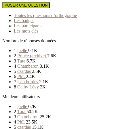
POSER UNE QUESTION
Toutes les questions d’orthographe
Les badges
Les participants
Les mots clés
Nombre de réponses données
1
joelle
9.1K
2
Prince (archive)
7.6K
3
Tara
6.7K
4
Chambaron
3.1K
5
czardas
2.5K
6
PhL
2.4K
7
jean bordes
2.1K
8
Cathy Lévy
2K
Meilleurs utilisateurs
1
joelle
62K
2
Tara
50.2K
3
Chambaron
25.2K
4
PhL
23.5K
5
czardas
15.1K