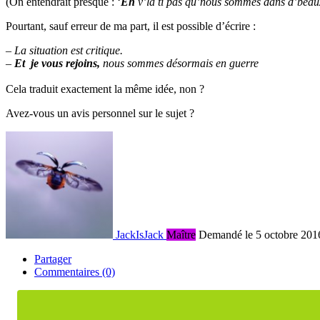
(On entendrait presque : ‘
Eh
v’la ti pas qu’nous sommes dans d’beau
Pourtant, sauf erreur de ma part, il est possible d’écrire :
– La situation est critique.
–
Et
je vous rejoins,
nous sommes désormais en guerre
Cela traduit exactement la même idée, non ?
Avez-vous un avis personnel sur le sujet ?
JackIsJack
Maître
Demandé le 5 octobre 201
Partager
Commentaires (0)