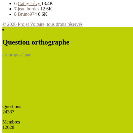
6
Cathy Lévy
13.4K
7
jean bordes
12.6K
8
Bruno974
6.6K
© 2026 Projet Voltaire, tous droits réservés
Question orthographe
est proposé par
Questions
24387
Membres
12628