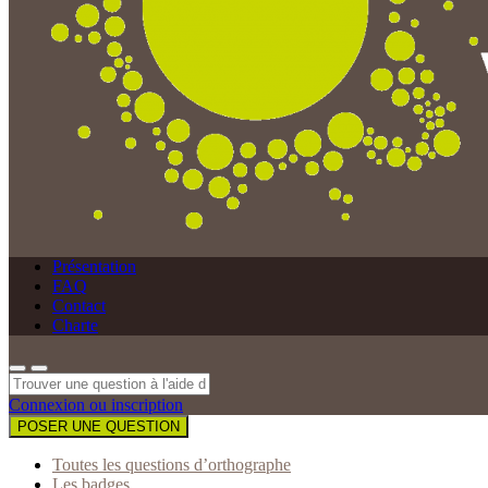
Présentation
FAQ
Contact
Charte
Connexion ou inscription
POSER UNE QUESTION
Toutes les questions d’orthographe
Les badges