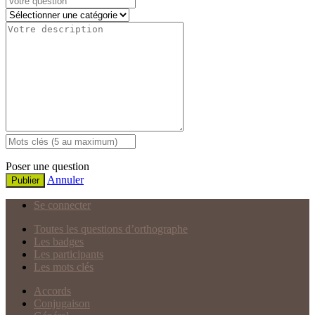
Poser une question
Annuler
Publier
Se connecter
Toutes les questions d’orthographe
Les badges
Les participants
Les mots clés
Accords
Conjugaison