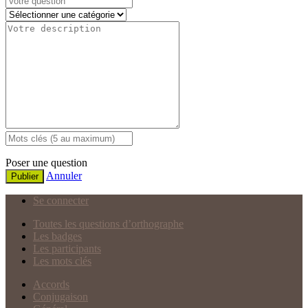
Poser une question
Annuler
Publier
Se connecter
Toutes les questions d’orthographe
Les badges
Les participants
Les mots clés
Accords
Conjugaison