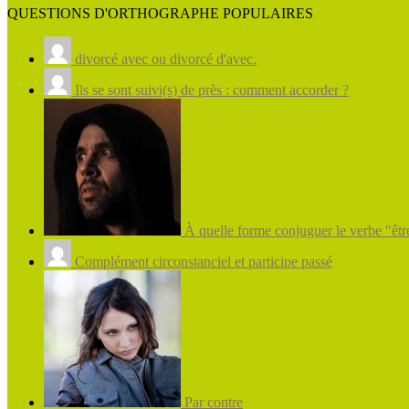
QUESTIONS D'ORTHOGRAPHE POPULAIRES
divorcé avec ou divorcé d'avec.
Ils se sont suivi(s) de près : comment accorder ?
À quelle forme conjuguer le verbe "être
Complément circonstanciel et participe passé
Par contre