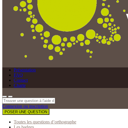
Présentation
FAQ
Contact
Charte
Connexion ou inscription
POSER UNE QUESTION
Toutes les questions d’orthographe
Les badges