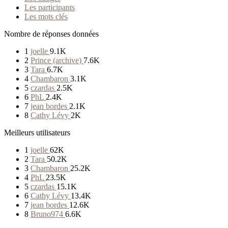
Les participants
Les mots clés
Nombre de réponses données
1
joelle
9.1K
2
Prince (archive)
7.6K
3
Tara
6.7K
4
Chambaron
3.1K
5
czardas
2.5K
6
PhL
2.4K
7
jean bordes
2.1K
8
Cathy Lévy
2K
Meilleurs utilisateurs
1
joelle
62K
2
Tara
50.2K
3
Chambaron
25.2K
4
PhL
23.5K
5
czardas
15.1K
6
Cathy Lévy
13.4K
7
jean bordes
12.6K
8
Bruno974
6.6K