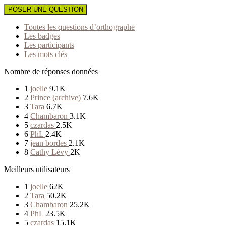
POSER UNE QUESTION
Toutes les questions d’orthographe
Les badges
Les participants
Les mots clés
Nombre de réponses données
1
joelle
9.1K
2
Prince (archive)
7.6K
3
Tara
6.7K
4
Chambaron
3.1K
5
czardas
2.5K
6
PhL
2.4K
7
jean bordes
2.1K
8
Cathy Lévy
2K
Meilleurs utilisateurs
1
joelle
62K
2
Tara
50.2K
3
Chambaron
25.2K
4
PhL
23.5K
5
czardas
15.1K