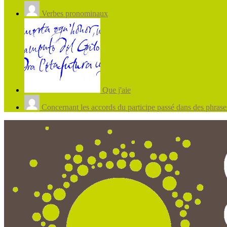
Verbes pronominaux
Que j'aie
Concernant les accords du participe passé dans des phrases