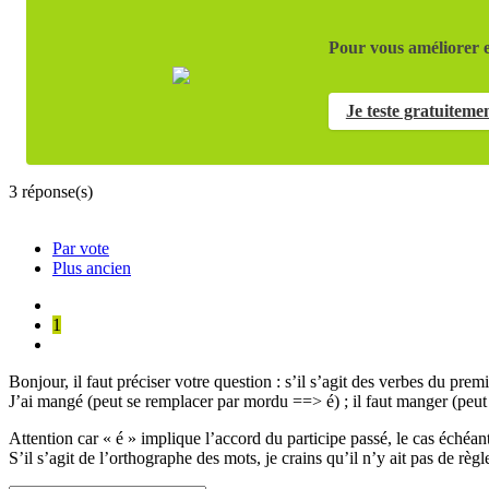
Pour vous améliorer e
Je teste gratuiteme
3
réponse(s)
Par vote
Plus ancien
1
Bonjour, il faut préciser votre question : s’il s’agit des verbes du pr
J’ai mangé (peut se remplacer par mordu ==> é) ; il faut manger (peut
Attention car « é » implique l’accord du participe passé, le cas échéant
S’il s’agit de l’orthographe des mots, je crains qu’il n’y ait pas de règ