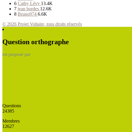
6
Cathy Lévy
13.4K
7
jean bordes
12.6K
8
Bruno974
6.6K
© 2026 Projet Voltaire, tous droits réservés
Question orthographe
est proposé par
Questions
24385
Membres
12627