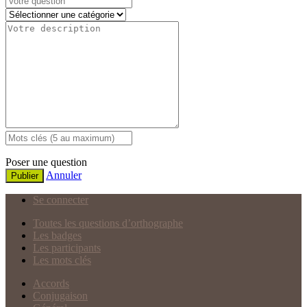
Poser une question
Annuler
Publier
Se connecter
Toutes les questions d’orthographe
Les badges
Les participants
Les mots clés
Accords
Conjugaison