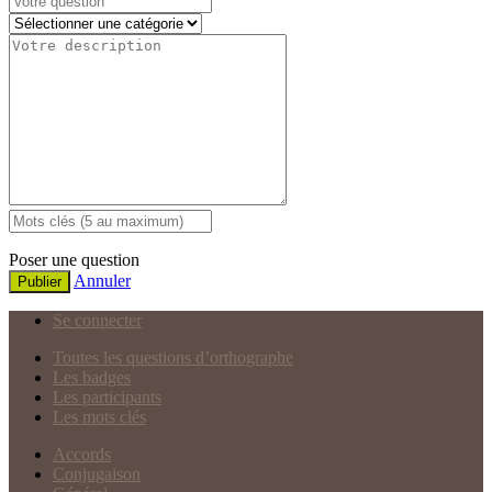
Poser une question
Annuler
Publier
Se connecter
Toutes les questions d’orthographe
Les badges
Les participants
Les mots clés
Accords
Conjugaison