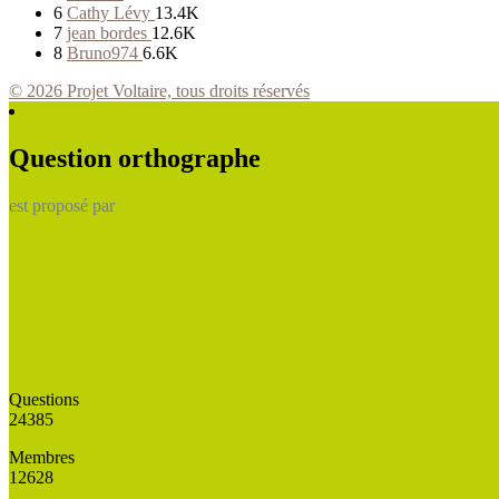
6
Cathy Lévy
13.4K
7
jean bordes
12.6K
8
Bruno974
6.6K
© 2026 Projet Voltaire, tous droits réservés
Question orthographe
est proposé par
Questions
24385
Membres
12628