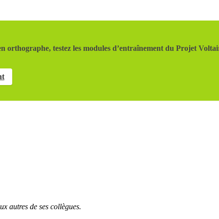
n orthographe, testez les modules d’entraînement du Projet Voltai
nt
ux
autres
de ses collègues.