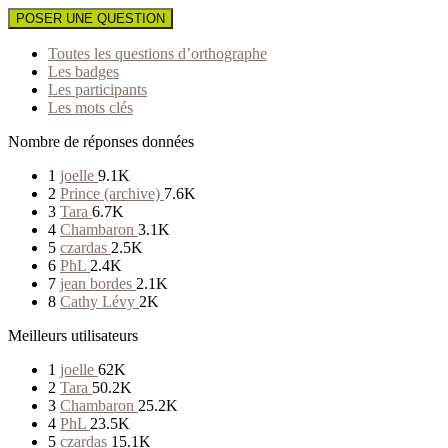
POSER UNE QUESTION
Toutes les questions d’orthographe
Les badges
Les participants
Les mots clés
Nombre de réponses données
1
joelle
9.1K
2
Prince (archive)
7.6K
3
Tara
6.7K
4
Chambaron
3.1K
5
czardas
2.5K
6
PhL
2.4K
7
jean bordes
2.1K
8
Cathy Lévy
2K
Meilleurs utilisateurs
1
joelle
62K
2
Tara
50.2K
3
Chambaron
25.2K
4
PhL
23.5K
5
czardas
15.1K