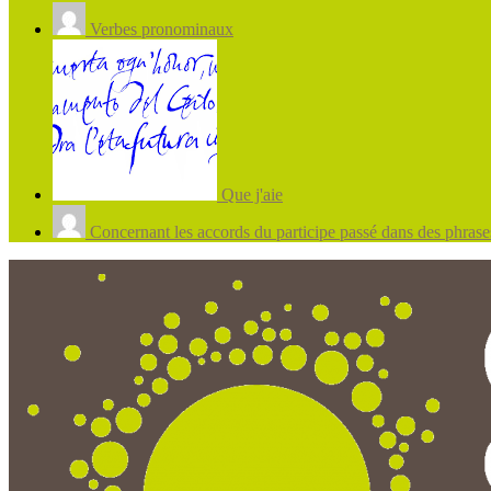
Verbes pronominaux
Que j'aie
Concernant les accords du participe passé dans des phrases