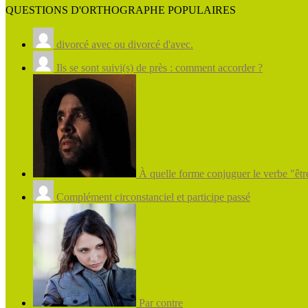
QUESTIONS D'ORTHOGRAPHE POPULAIRES
divorcé avec ou divorcé d'avec.
Ils se sont suivi(s) de près : comment accorder ?
À quelle forme conjuguer le verbe "être
Complément circonstanciel et participe passé
Par contre