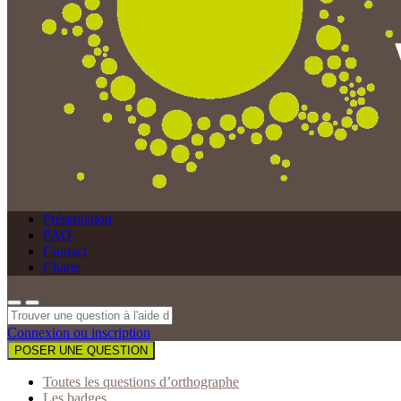
Présentation
FAQ
Contact
Charte
Connexion ou inscription
POSER UNE QUESTION
Toutes les questions d’orthographe
Les badges