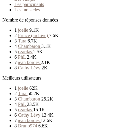
Les participants
Les mots clés
Nombre de réponses données
1
joelle
9.1K
2
Prince (archive)
7.6K
3
Tara
6.7K
4
Chambaron
3.1K
5
czardas
2.5K
6
PhL
2.4K
7
jean bordes
2.1K
8
Cathy Lévy
2K
Meilleurs utilisateurs
1
joelle
62K
2
Tara
50.2K
3
Chambaron
25.2K
4
PhL
23.5K
5
czardas
15.1K
6
Cathy Lévy
13.4K
7
jean bordes
12.6K
8
Bruno974
6.6K