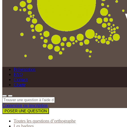
Présentation
FAQ
Contact
Charte
Connexion ou inscription
POSER UNE QUESTION
Toutes les questions d’orthographe
Les badges