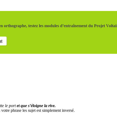
n orthographe, testez les modules d’entraînement du Projet Voltai
nt
tte le port
et que s’éloigne la rive.
 votre phrase les sujet est simplement inversé.