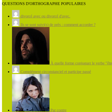
QUESTIONS D'ORTHOGRAPHE POPULAIRES
divorcé avec ou divorcé d'avec.
Ils se sont suivi(s) de près : comment accorder ?
À quelle forme conjuguer le verbe "être
Complément circonstanciel et participe passé
Par contre