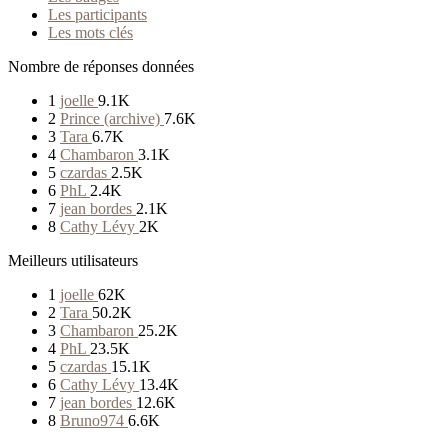
Les participants
Les mots clés
Nombre de réponses données
1
joelle
9.1K
2
Prince (archive)
7.6K
3
Tara
6.7K
4
Chambaron
3.1K
5
czardas
2.5K
6
PhL
2.4K
7
jean bordes
2.1K
8
Cathy Lévy
2K
Meilleurs utilisateurs
1
joelle
62K
2
Tara
50.2K
3
Chambaron
25.2K
4
PhL
23.5K
5
czardas
15.1K
6
Cathy Lévy
13.4K
7
jean bordes
12.6K
8
Bruno974
6.6K