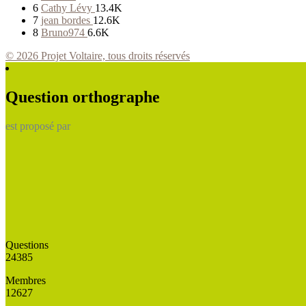
6
Cathy Lévy
13.4K
7
jean bordes
12.6K
8
Bruno974
6.6K
© 2026 Projet Voltaire, tous droits réservés
Question orthographe
est proposé par
Questions
24385
Membres
12627