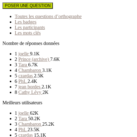
POSER UNE QUESTION
Toutes les questions d’orthographe
Les badges
Les participants
Les mots clés
Nombre de réponses données
1
joelle
9.1K
2
Prince (archive)
7.6K
3
Tara
6.7K
4
Chambaron
3.1K
5
czardas
2.5K
6
PhL
2.4K
7
jean bordes
2.1K
8
Cathy Lévy
2K
Meilleurs utilisateurs
1
joelle
62K
2
Tara
50.2K
3
Chambaron
25.2K
4
PhL
23.5K
5
czardas
15.1K