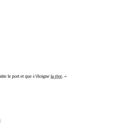
tte le port et que s’éloigne
la rive
. »
l