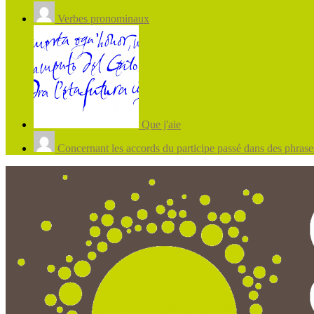
Verbes pronominaux
Que j'aie
Concernant les accords du participe passé dans des phrases