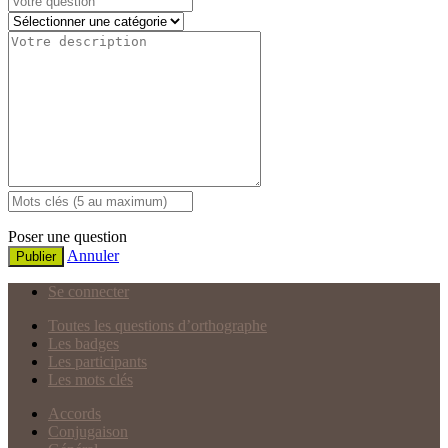
Poser une question
Annuler
Publier
Se connecter
Toutes les questions d’orthographe
Les badges
Les participants
Les mots clés
Accords
Conjugaison