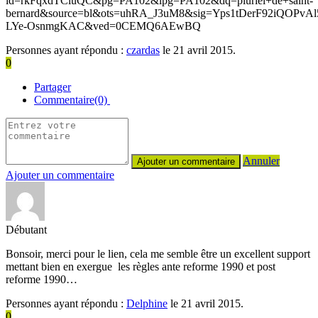
id=rkFqxdTCluQC&pg=PA102&lpg=PA102&dq=pluriel+de+saint-
bernard&source=bl&ots=uhRA_J3uM8&sig=Yps1tDerF92iQOPvAl
LYe-OsnmgKAC&ved=0CEMQ6AEwBQ
Personnes ayant répondu :
czardas
le 21 avril 2015.
0
Partager
Commentaire(0)
Annuler
Ajouter un commentaire
Débutant
Bonsoir, merci pour le lien, cela me semble être un excellent support
mettant bien en exergue les règles ante reforme 1990 et post
reforme 1990…
Personnes ayant répondu :
Delphine
le 21 avril 2015.
0