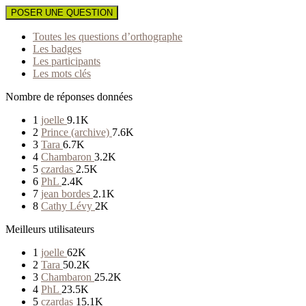
POSER UNE QUESTION
Toutes les questions d’orthographe
Les badges
Les participants
Les mots clés
Nombre de réponses données
1
joelle
9.1K
2
Prince (archive)
7.6K
3
Tara
6.7K
4
Chambaron
3.2K
5
czardas
2.5K
6
PhL
2.4K
7
jean bordes
2.1K
8
Cathy Lévy
2K
Meilleurs utilisateurs
1
joelle
62K
2
Tara
50.2K
3
Chambaron
25.2K
4
PhL
23.5K
5
czardas
15.1K