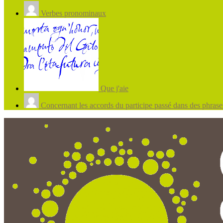
Verbes pronominaux
Que j'aie
Concernant les accords du participe passé dans des phrases