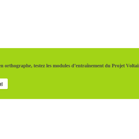
n orthographe, testez les modules d’entraînement du Projet Voltai
nt