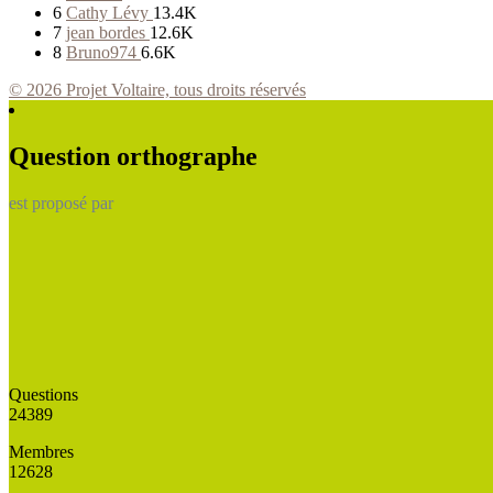
6
Cathy Lévy
13.4K
7
jean bordes
12.6K
8
Bruno974
6.6K
© 2026 Projet Voltaire, tous droits réservés
Question orthographe
est proposé par
Questions
24389
Membres
12628