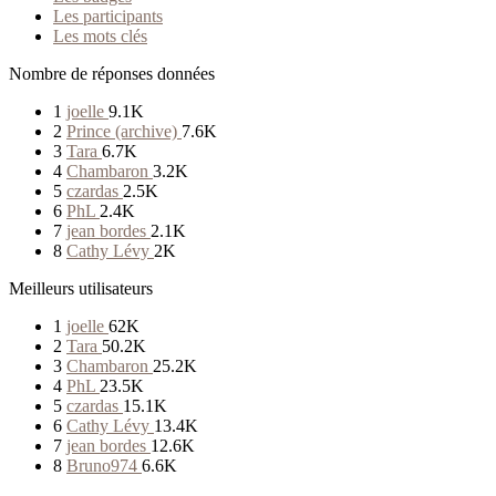
Les participants
Les mots clés
Nombre de réponses données
1
joelle
9.1K
2
Prince (archive)
7.6K
3
Tara
6.7K
4
Chambaron
3.2K
5
czardas
2.5K
6
PhL
2.4K
7
jean bordes
2.1K
8
Cathy Lévy
2K
Meilleurs utilisateurs
1
joelle
62K
2
Tara
50.2K
3
Chambaron
25.2K
4
PhL
23.5K
5
czardas
15.1K
6
Cathy Lévy
13.4K
7
jean bordes
12.6K
8
Bruno974
6.6K