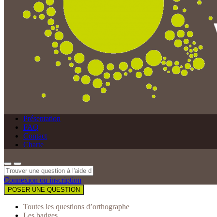
Présentation
FAQ
Contact
Charte
Connexion ou inscription
POSER UNE QUESTION
Toutes les questions d’orthographe
Les badges