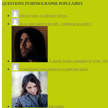
QUESTIONS D'ORTHOGRAPHE POPULAIRES
divorcé avec ou divorcé d'avec.
Ils se sont suivi(s) de près : comment accorder ?
À quelle forme conjuguer le verbe "être
Complément circonstanciel et participe passé
Par contre