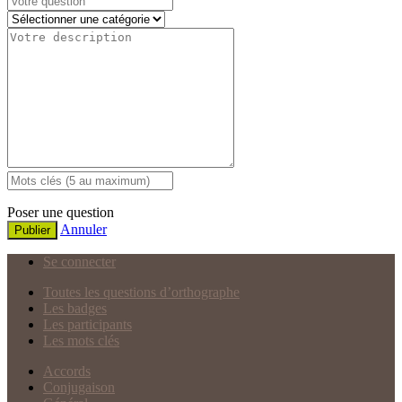
Poser une question
Annuler
Publier
Se connecter
Toutes les questions d’orthographe
Les badges
Les participants
Les mots clés
Accords
Conjugaison